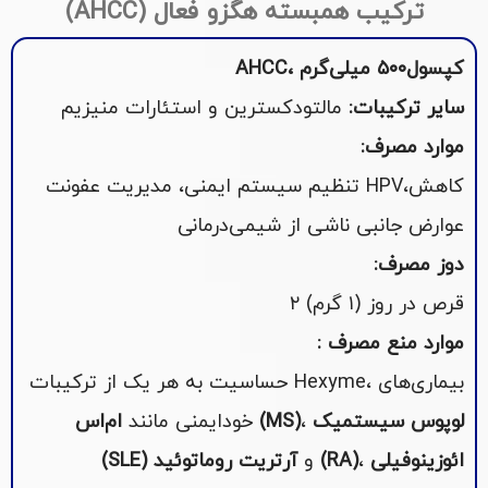
ترکیب همبسته هگزو فعال (AHCC)
AHCC، کپسول۵۰۰ میلی‌گرم
سایر ترکیبات:
مالتودکسترین و استئارات منیزیم
:موارد مصرف
تنظیم سیستم ایمنی، مدیریت عفونت HPV،کاهش
عوارض جانبی ناشی از شیمی‌درمانی
:دوز مصرف
۲ قرص در روز (۱ گرم)
: موارد منع مصرف
حساسیت به هر یک از ترکیبات Hexyme، بیماری‌های
لوپوس سیستمیک
،
ام‌اس (MS)
خودایمنی مانند
ائوزینوفیلی
،
آرتریت روماتوئید (RA)
و
(SLE)