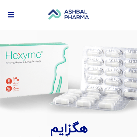
هگزایم