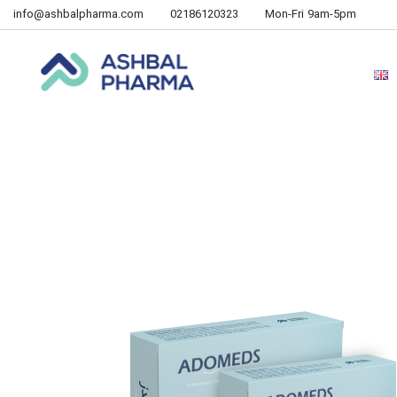
info@ashbalpharma.com
02186120323
Mon-Fri 9am-5pm