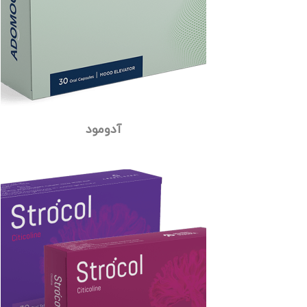
آدومود