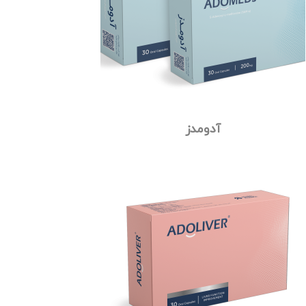
آدومدز