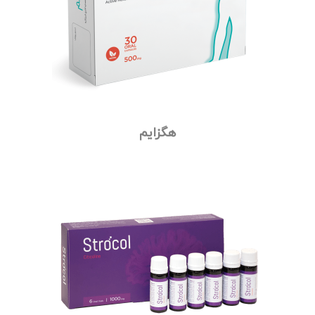
هگزایم